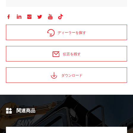






ディーラーを探す
伝言を残す
ダウンロード
関連商品