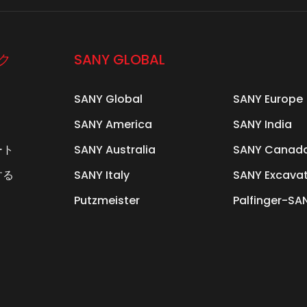
ク
SANY GLOBAL
SANY Global
SANY Europe
SANY America
SANY India
ート
SANY Australia
SANY Canad
する
SANY Italy
SANY Excava
Putzmeister
Palfinger-SA