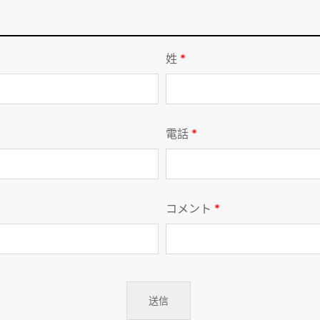
姓
*
電話
*
コメント
*