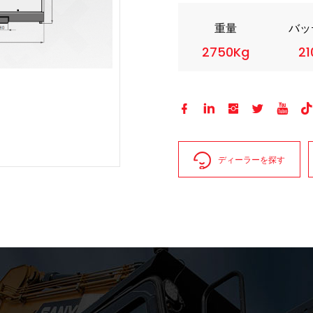
重量
バッ
2750Kg
2






ディーラーを探す