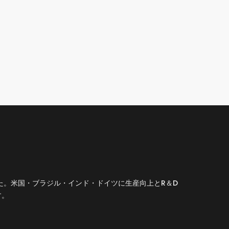
した。米国・ブラジル・インド・ドイツに生産向上とR＆D
す。