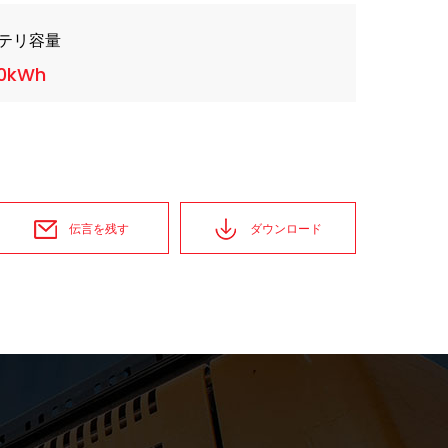
テリ容量
10kWh
伝言を残す
ダウンロード