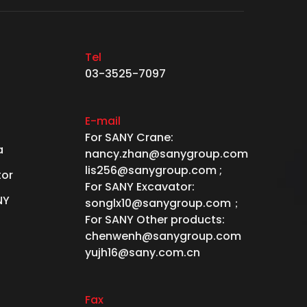
Tel
03-3525-7097
E-mail
For SANY Crane:
a
nancy.zhan@sanygroup.com
lis256@sanygroup.com ;
tor
For SANY Excavator:
NY
songlx10@sanygroup.com；
For SANY Other products:
chenwenh@sanygroup.com
yujh16@sany.com.cn
Fax