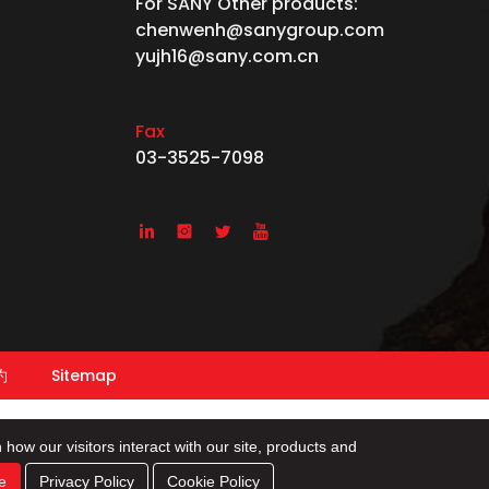
For SANY Other products:
chenwenh@sanygroup.com
yujh16@sany.com.cn
Fax
03-3525-7098




約
Sitemap
 how our visitors interact with our site, products and
e
Privacy Policy
Cookie Policy