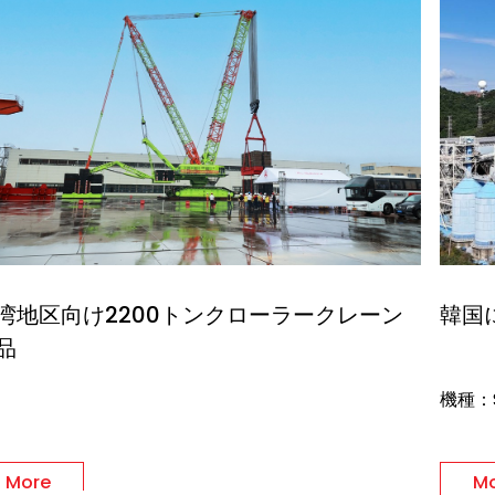
湾地区向け2200トンクローラークレーン
韓国
品
機種：S
More
M