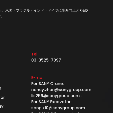
した。米国・ブラジル・インド・ドイツに生産向上とR＆D
す。
Tel
03-3525-7097
E-mail
For SANY Crane:
a
nancy.zhan@sanygroup.com
lis256@sanygroup.com ;
tor
For SANY Excavator:
NY
songlx10@sanygroup.com；