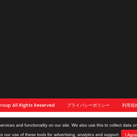
Group All Rights Reserved
プライバシーポリシー
利用規
rvices and functionality on our site. We also use this to collect data on
to our use of these tools for advertising, analytics and support.
I Agre