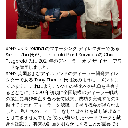
SANY UK & Ireland のマネージング ディレクターである
Simon Zhu 氏が、Fitzgerald Plant Services の Chris
Fitzgerald 氏に 2021 年のディーラー オブ ザ イヤー アワ
ードを贈呈しました。
SANY 英国およびアイルランドのディーラー開発ディレ
クターである Tony Thorpe 氏は次のようにコメントし
ています。 これにより、SANY の将来への抱負を共有す
るとともに、2020 年初頭に全国規模のディーラー戦略
の策定に再び焦点を合わせて以来、成功を実現するのを
助けてくれたディーラーを認識して祝う機会が得られま
した。 私たちのディーラーなしではそれを成し遂げるこ
とはできませんでした.彼らが費やしたハードワークと献
身を認識し、将来の計画を明らかにすることが重要です.